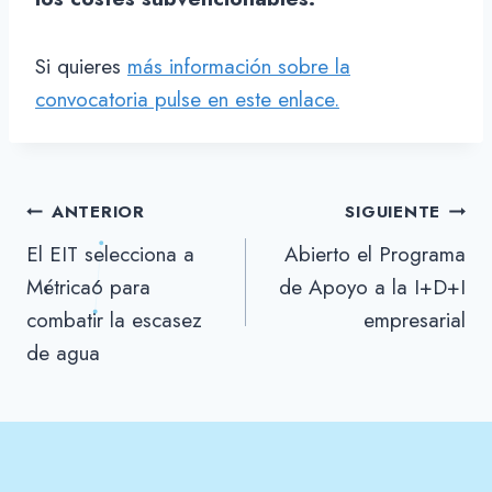
Si quieres
más información sobre la
convocatoria pulse en este enlace.
Navegación
ANTERIOR
SIGUIENTE
El EIT selecciona a
Abierto el Programa
de
Métrica6 para
de Apoyo a la I+D+I
entradas
combatir la escasez
empresarial
de agua