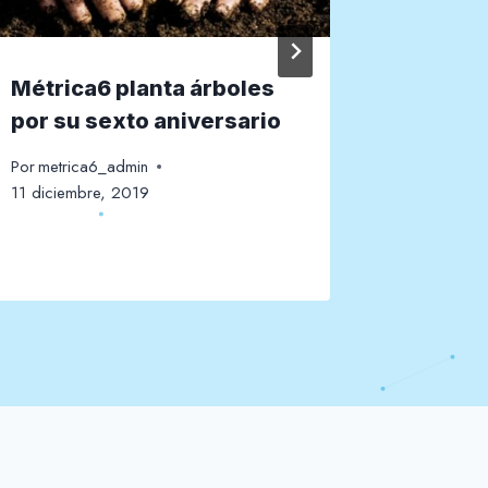
Métrica6 planta árboles
Gran éx
por su sexto aniversario
tecnolo
salón 
Por
metrica6_admin
11 diciembre, 2019
Por
metric