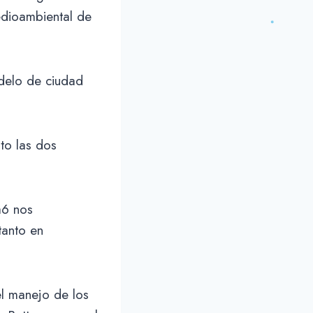
edioambiental de
odelo de ciudad
to las dos
a6 nos
tanto en
el manejo de los