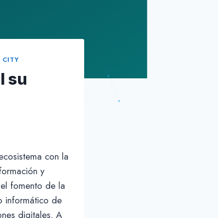
 CITY
I su
 ecosistema con la
formación y
 el fomento de la
o informático de
ones digitales. A