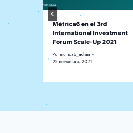
 de la
Métrica6 en el 3rd
artups
International Investment
e
Forum Scale-Up 2021
Por
metrica6_admin
28 noviembre, 2021
brero, 2021