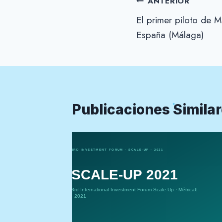
Navegación
ANTERIOR
El primer piloto de 
de
España (Málaga)
entradas
Publicaciones Simila