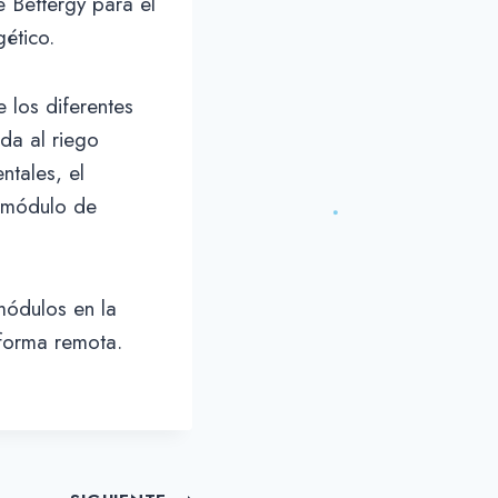
e Bettergy para el
ético.
 los diferentes
da al riego
ntales, el
l módulo de
módulos en la
 forma remota.