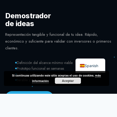
Demostrador
de ideas
Representación tangible y funcional de tu idea. Rápido,
económico y suficiente para validar con inversores o primeros
clientes.
English
Definición del alcance mínimo viable
Spanish
Prototipo funcional en semanas
Listo para demos e inversores
Si continuas utilizando este sitio aceptas el uso de cookies.
más
Iterable y escalable
Aceptar
información
Empezar ahora →