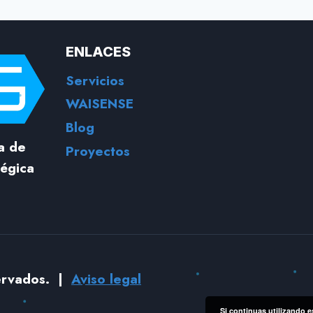
ENLACES
Servicios
WAISENSE
Blog
a de
Proyectos
tégica
servados. |
Aviso legal
Si continuas utilizando e