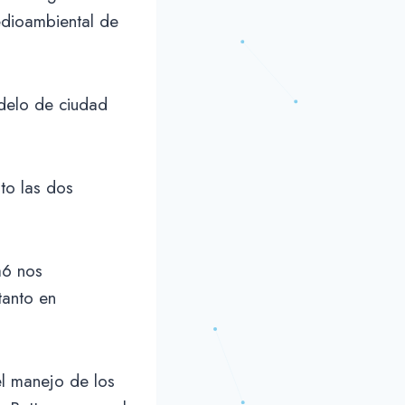
edioambiental de
odelo de ciudad
to las dos
a6 nos
tanto en
el manejo de los