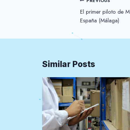
Post
PREVIOUS
El primer piloto de 
navigation
España (Málaga)
Similar Posts