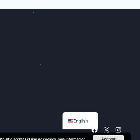
Spanish
English
Aceptar
ste sitio aceptas el uso de cookies.
más información