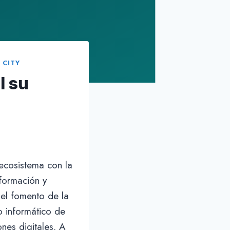
 CITY
I su
 ecosistema con la
formación y
 el fomento de la
o informático de
ones digitales. A