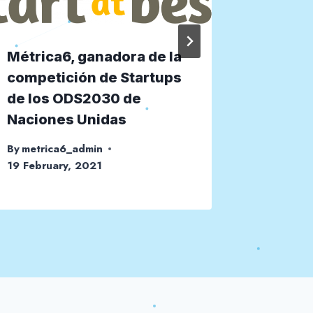
Métrica6, ganadora de la
Semina
competición de Startups
empren
de los ODS2030 de
Cámara
Naciones Unidas
By
metric
20 Febru
By
metrica6_admin
19 February, 2021