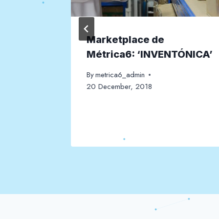
a
Marketplace de
Métrica6: ‘INVENTÓNICA’
By
metrica6_admin
20 December, 2018