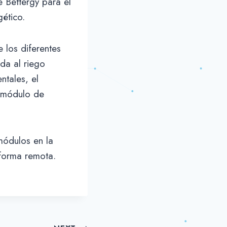
e Bettergy para el
ético.
 los diferentes
da al riego
ntales, el
l módulo de
módulos en la
 forma remota.