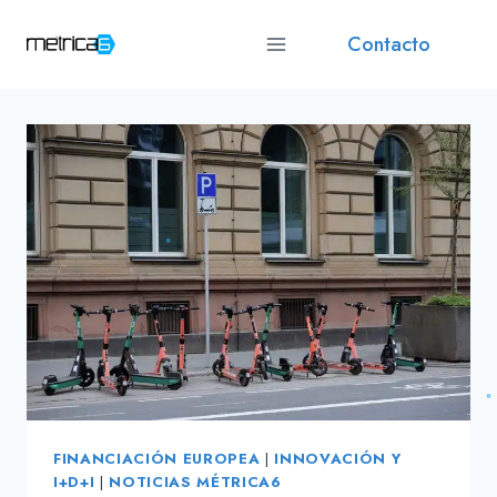
Skip
Contacto
to
content
FINANCIACIÓN EUROPEA
|
INNOVACIÓN Y
I+D+I
|
NOTICIAS MÉTRICA6