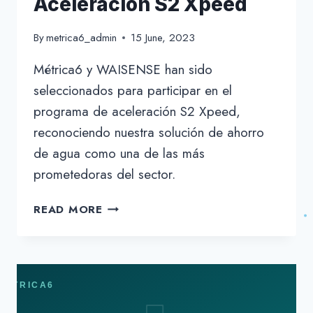
Aceleración S2 Xpeed
By
metrica6_admin
15 June, 2023
Métrica6 y WAISENSE han sido
seleccionados para participar en el
programa de aceleración S2 Xpeed,
reconociendo nuestra solución de ahorro
de agua como una de las más
prometedoras del sector.
MÉTRICA6
READ MORE
Y
WAISENSE
EN
EL
PROGRAMA
DE