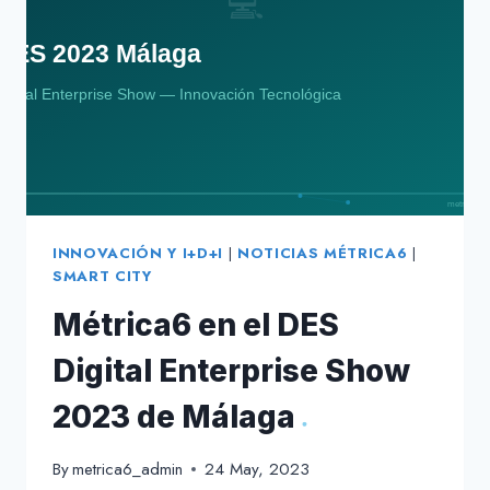
ACELERACIÓN
S2
XPEED
INNOVACIÓN Y I+D+I
|
NOTICIAS MÉTRICA6
|
SMART CITY
Métrica6 en el DES
Digital Enterprise Show
2023 de Málaga
By
metrica6_admin
24 May, 2023