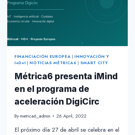
PARA
LA
SMART
CITY
FINANCIACIÓN EUROPEA
|
INNOVACIÓN Y
I+D+I
|
NOTICIAS MÉTRICA6
|
SMART CITY
Métrica6 presenta iMind
en el programa de
aceleración DigiCirc
By
metrica6_admin
26 April, 2022
El próximo día 27 de abril se celebra en el