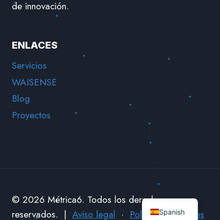
de innovación.
MÉTRICA6
ENLACES
Servicios
WAISENSE
Blog
Proyectos
English
© 2026 Métrica6. Todos los derechos
Spanish
reservados. |
Aviso legal
·
Política de cookies