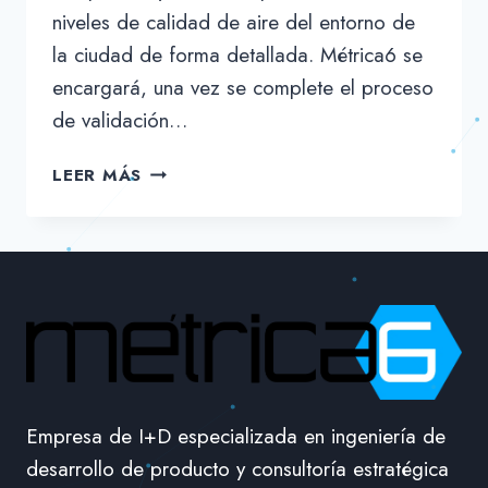
niveles de calidad de aire del entorno de
la ciudad de forma detallada. Métrica6 se
encargará, una vez se complete el proceso
de validación…
GRANADA
LEER MÁS
DISPONDRÁ
DE
MÁS
DE
300
SENSORES
DE
CONTAMINACIÓN
DEL
AIRE
Empresa de I+D especializada en ingeniería de
DESARROLLADOS
desarrollo de producto y consultoría estratégica
POR