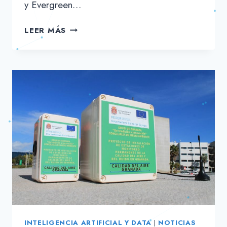
y Evergreen…
AI4FLEX:
LEER MÁS
AHORRO
DE
ENERGÍA
CON
INTELIGENCIA
ARTIFICIAL
Y
BIG
DATA
INTELIGENCIA ARTIFICIAL Y DATA
|
NOTICIAS