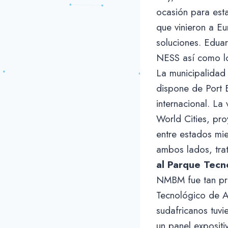
ocasión para esta
que vinieron a E
soluciones. Edua
NESS así como lo
La municipalidad
dispone de Port 
internacional. La
World Cities, pro
entre estados mi
ambos lados, tr
al Parque Tecn
NMBM fue tan pro
Tecnológico de An
sudafricanos tuvi
un panel expositi