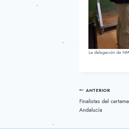
La delegación de NMB
Navegación
ANTERIOR
Finalistas del certam
de
Andalucía
entradas