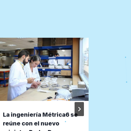
La ingeniería Métrica6 se
Finalis
reúne con el nuevo
dar el 