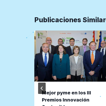
Publicaciones Simila
á de
Mejor pyme en los III
res de
Premios Innovación