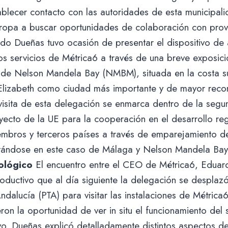
blecer contacto con las autoridades de esta municipali
uropa a buscar oportunidades de colaboración con pro
rdo Dueñas tuvo ocasión de presentar el dispositivo de
s servicios de Métrica6 a través de una breve exposici
 de Nelson Mandela Bay (NMBM), situada en la costa su
Elizabeth como ciudad más importante y de mayor recon
 visita de esta delegación se enmarca dentro de la seg
yecto de la UE para la cooperación en el desarrollo re
embros y terceros países a través de emparejamiento d
atándose en este caso de Málaga y Nelson Mandela B
ológico
El encuentro entre el CEO de Métrica6, Eduar
ductivo que al día siguiente la delegación se desplazó
dalucía (PTA) para visitar las instalaciones de Métrica
eron la oportunidad de ver in situ el funcionamiento de
vo. Dueñas explicó detalladamente distintos aspectos d