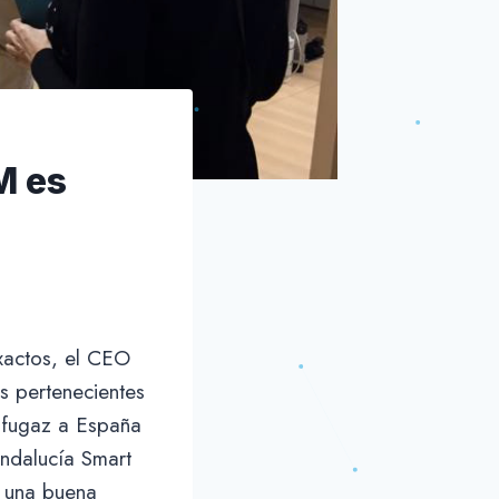
M es
xactos, el CEO
s pertenecientes
 fugaz a España
Andalucía Smart
o una buena