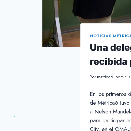
NOTICIAS MÉTRIC
Una dele
recibida
Por
metrica6_admin
En los primeros 
de Métrica6 tuvo
a Nelson Mandela
para participar e
City, en el OMAU