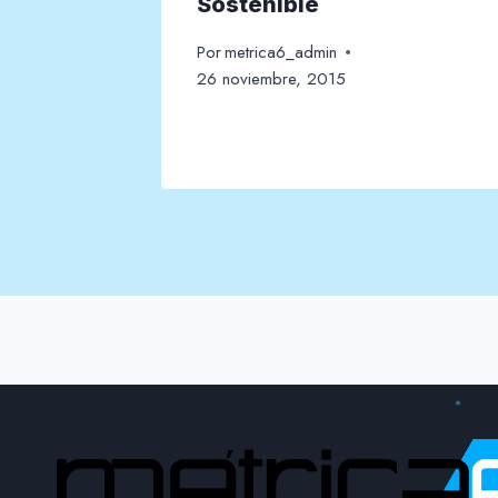
 aire
Sostenible
Por
metrica6_admin
26 noviembre, 2015
ero, 2021