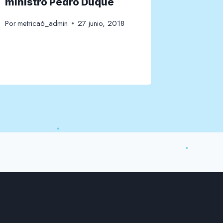
ministro Pedro Duque
10-201
Por
metrica6_admin
27 junio, 2018
Por
metric