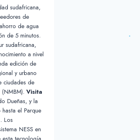
dad sudafricana,
veedores de
 ahorro de agua
ón de 5 minutos.
r sudafricana,
ocimiento a nivel
unda edición de
gional y urbano
e ciudades de
ay (NMBM).
Visita
do Dueñas, y la
 hasta el Parque
6. Los
l sistema NESS en
e esta tecnología