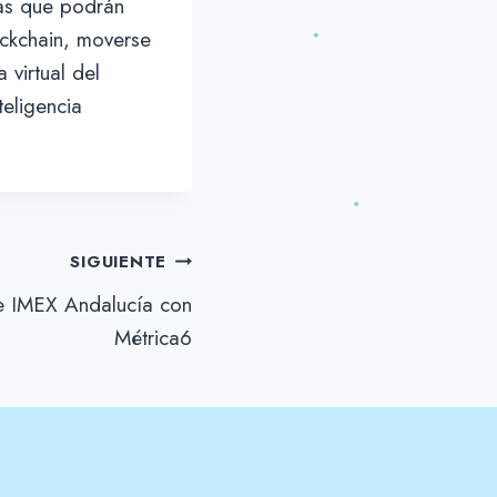
ias que podrán
ockchain, moverse
 virtual del
teligencia
SIGUIENTE
e IMEX Andalucía con
Métrica6