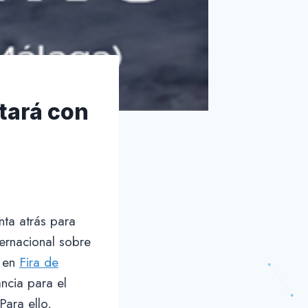
tará con
nta atrás para
nternacional sobre
á en
Fira de
ncia para el
Para ello,