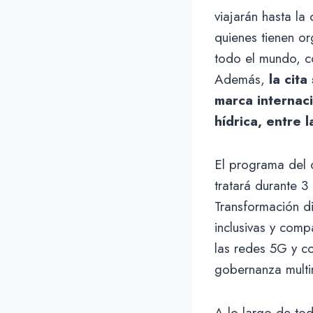
viajarán hasta l
quienes tienen o
todo el mundo, co
Además,
la cit
marca internaci
hídrica, entre 
El programa del 
tratará durante 3
Transformación d
inclusivas y com
las redes 5G y con
gobernanza multin
A lo largo de to