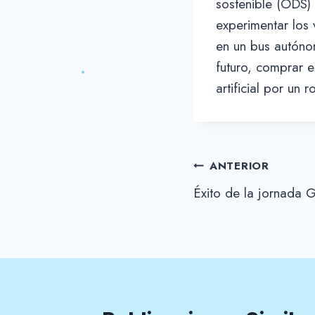
sostenible (ODS)
experimentar los 
en un bus autónom
futuro, comprar e
artificial por un
Navegación
ANTERIOR
Éxito de la jornada 
de
entradas