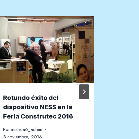
Rotundo éxito del
Métrica
dispositivo NESS en la
Jornad
Feria Construtec 2016
Conoci
Por
metrica6_admin
Por
metric
3 noviembre, 2016
25 septiem