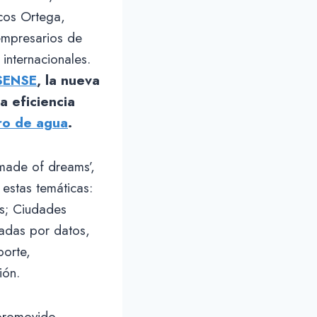
cos Ortega,
empresarios de
internacionales.
SENSE
, la nueva
a eficiencia
ro de agua
.
 made of dreams’,
 estas temáticas:
as; Ciudades
sadas por datos,
porte,
ión.
 promovido