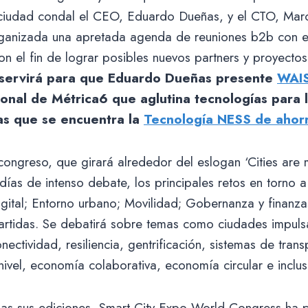
a ciudad condal el CEO, Eduardo Dueñas, y el CTO, Mar
rganizada una apretada agenda de reuniones b2b con 
n el fin de lograr posibles nuevos partners y proyectos 
a servirá para que Eduardo Dueñas presente
WAI
onal de Métrica6 que aglutina tecnologías para l
las que se encuentra la
Tecnología NESS de ahor
congreso, que girará alrededor del eslogan ‘Cities are
 días de intenso debate, los principales retos en torno a
igital; Entorno urbano; Movilidad; Gobernanza y finanz
partidas. Se debatirá sobre temas como ciudades impul
ectividad, resiliencia, gentrificación, sistemas de trans
ivel, economía colaborativa, economía circular e inclus
das sus ediciones, Smart City Expo World Congress ha