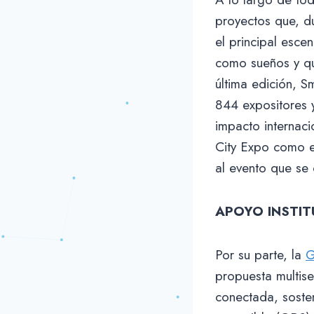
proyectos que, du
el principal esc
como sueños y qu
última edición, 
844 expositores 
impacto internaci
City Expo como el
al evento que se
APOYO INSTIT
Por su parte, la
G
propuesta multise
conectada, sosten