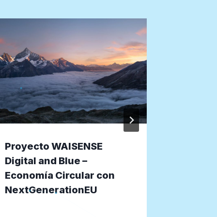
Proyecto WAISENSE
Proyec
Digital and Blue –
Flexibi
Economía Circular con
con Int
NextGenerationEU
(AEI 2