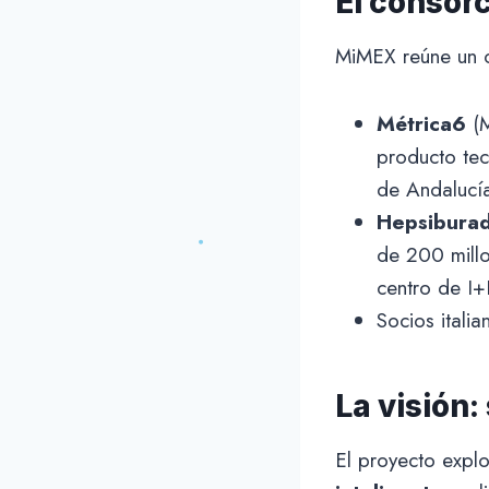
El consor
MiMEX reúne un c
Métrica6
(M
producto tec
de Andalucí
Hepsibura
de 200 millo
centro de I
Socios itali
La visión:
El proyecto expl