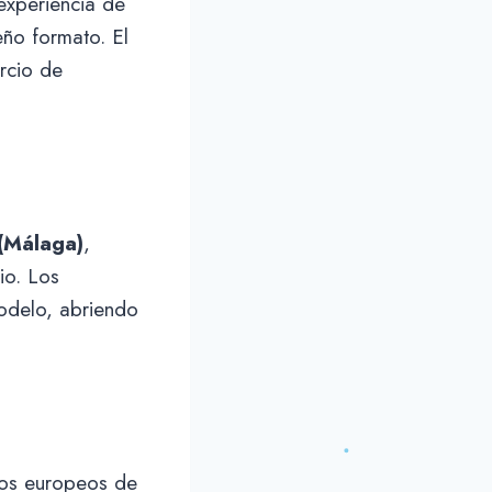
 experiencia de
ño formato. El
ercio de
 (Málaga)
,
io. Los
modelo, abriendo
tos europeos de