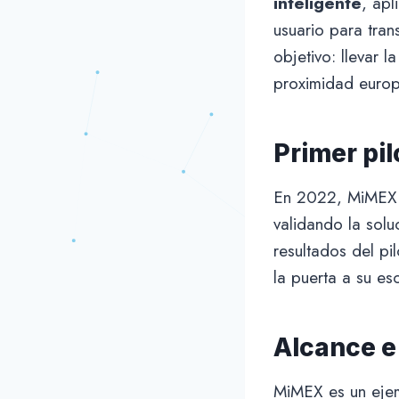
inteligente
, apl
usuario para tra
objetivo: llevar 
proximidad euro
Primer pil
En 2022, MiMEX 
validando la sol
resultados del pi
la puerta a su es
Alcance e
MiMEX es un ejem