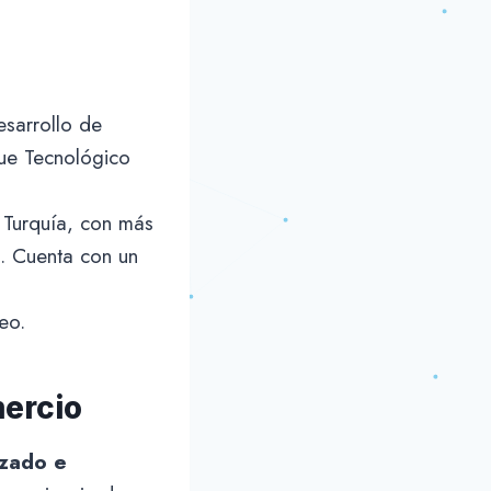
sarrollo de
que Tecnológico
n Turquía, con más
s. Cuenta con un
eo.
mercio
zado e