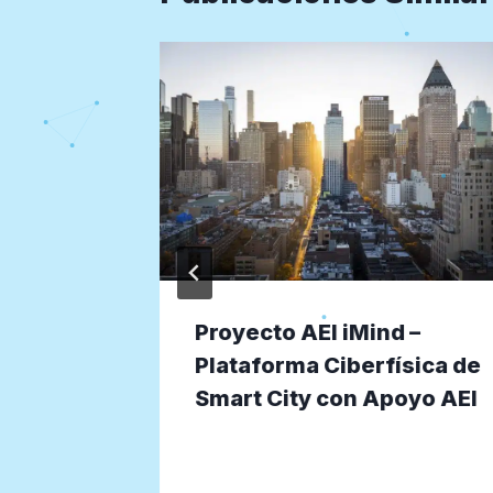
E –
Proyecto AEI iMind –
e de
Plataforma Ciberfísica de
 de
Smart City con Apoyo AEI