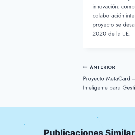
innovación: com
colaboración inte
proyecto se desa
2020 de la UE.
Navegación
ANTERIOR
Proyecto MetaCard – 
de
Inteligente para Ges
entradas
Publicaciones Simila