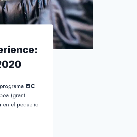
erience:
 2020
l programa
EIC
pea (grant
a en el pequeño