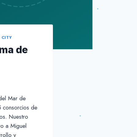
 CITY
ama de
 del Mar de
5 consorcios de
os. Nuestro
nto a Miguel
rollo y