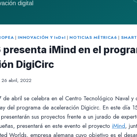
ROPEA
|
INNOVACIÓN Y I+D+I
|
NOTICIAS MÉTRICA6
|
SMART
 presenta iMind en el progr
ión DigiCirc
26 abril, 2022
7 de abril se celebra en el Centro Tecnológico Naval y
y del programa de aceleración Digicirc. En este día 1
resentarán sus proyectos frente a un jurado de expert
ñas, presentará en este evento el proyecto
iMind
, ju
ated Worlds, empresa alemana cuyo objetivo es el desar