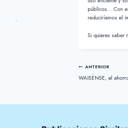
uso eficiente y s
públicos… Con es
reduciríamos el 
Si quieres saber 
Navegación
ANTERIOR
WAISENSE, el ahorro 
de
entradas