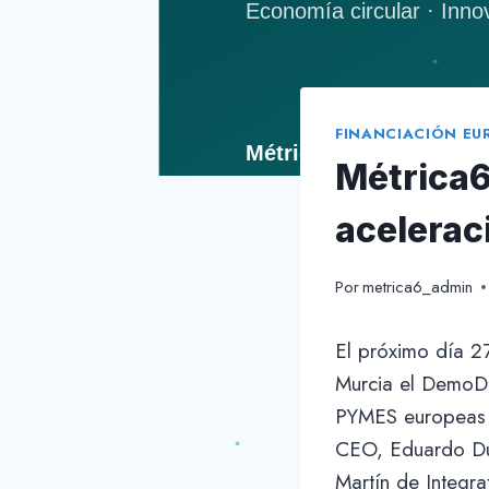
FINANCIACIÓN EU
Métrica6
acelerac
Por
metrica6_admin
El próximo día 2
Murcia el DemoDa
PYMES europeas p
CEO, Eduardo Due
Martín de Integr