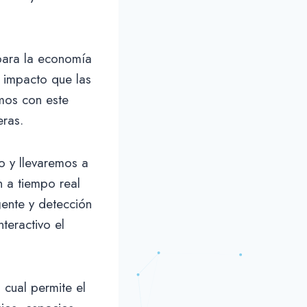
 para la economía
l impacto que las
mos con este
eras.
o y llevaremos a
 a tiempo real
gente y detección
eractivo el
 cual permite el