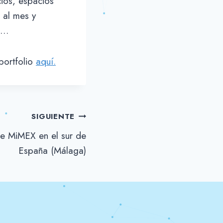
cios, espacios
 al mes y
s…
portfolio
aquí.
SIGUIENTE
de MiMEX en el sur de
España (Málaga)