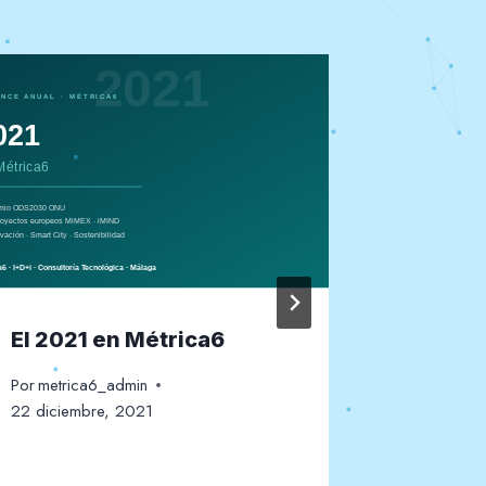
El 2021 en Métrica6
Visita 
Gobier
Por
metrica6_admin
22 diciembre, 2021
Por
metric
20 octubr