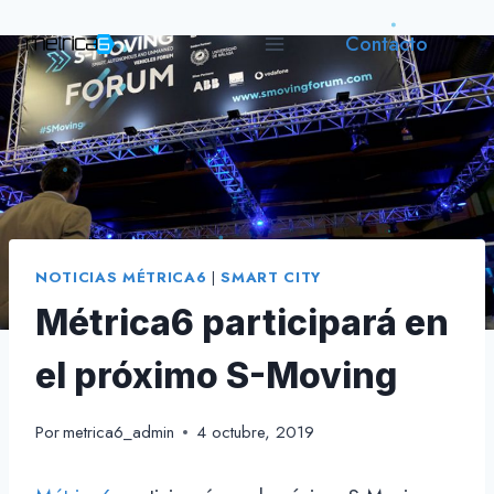
Saltar
Contacto
al
contenido
NOTICIAS MÉTRICA6
|
SMART CITY
Métrica6 participará en
el próximo S-Moving
Por
metrica6_admin
4 octubre, 2019