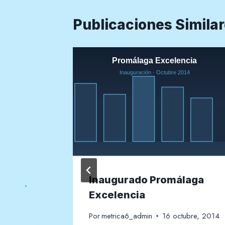
Publicaciones Simila
e
Inaugurado Promálaga
Excelencia
yo, 2015
Por
metrica6_admin
16 octubre, 2014