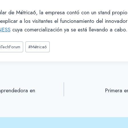
ular de Métrica6, la empresa contó con un stand propio
xplicar a los visitantes el funcionamiento del innovador
NESS
cuya comercialización ya se está llevando a cabo.
nTechForum
#
Métrica6
mprendedora en
Primera e