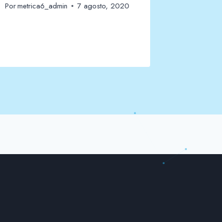
Por
metrica6_admin
7 agosto, 2020
constr
Por
metric