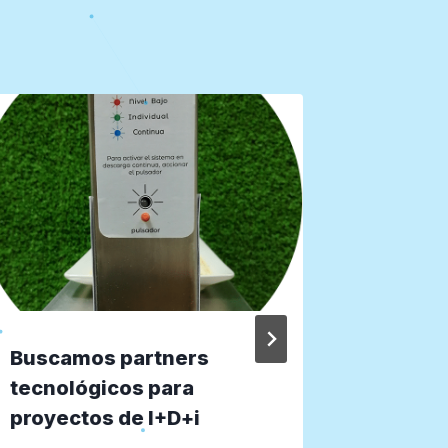
Buscamos partners
WAISE
tecnológicos para
Constr
proyectos de I+D+i
eficien
corazón