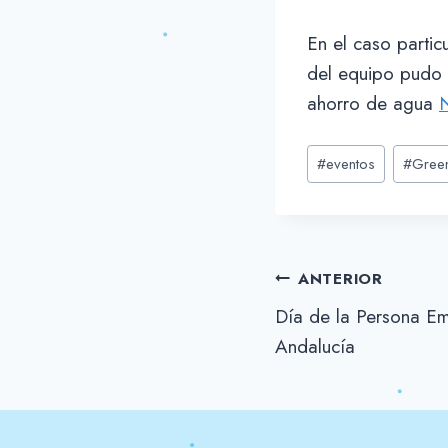
En el caso partic
del equipo pudo e
ahorro de agua
Etiquetas
#
eventos
#
Gree
de
la
entrada:
Navegación
ANTERIOR
Día de la Persona E
de
Andalucía
entradas